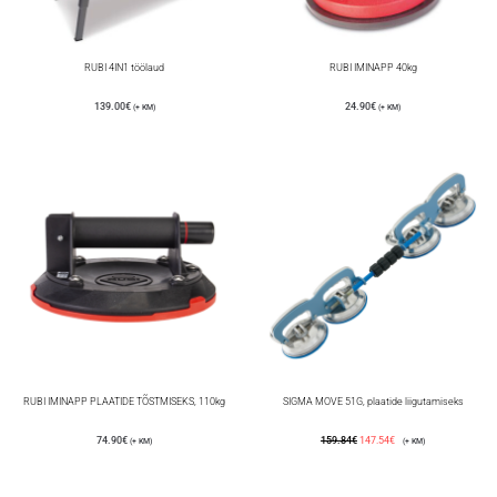
RUBI 4IN1 töölaud
RUBI IMINAPP 40kg
139.00
€
24.90
€
(+ KM)
(+ KM)
RUBI IMINAPP PLAATIDE TÕSTMISEKS, 110kg
SIGMA MOVE 51G, plaatide liigutamiseks
74.90
€
159.84
€
147.54
€
(+ KM)
(+ KM)