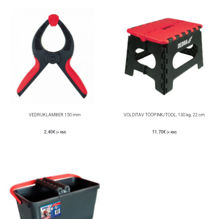
VEDRUKLAMBER 150 mm
VOLDITAV TÖÖPINK/TOOL, 130 kg, 22 cm
2.40
€
11.70
€
(+ KM)
(+ KM)