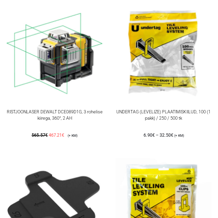
RISTJOONLASER DEWALT DCE089D1G, 3 rohelise
UNDERTAG (LEVELIZE) PLAATIMISKIILUD, 100 (1
kiirega, 360°, 2 AH
pakk) / 250 / 500 tk
565.57
€
467.21
€
6.90
€
–
32.50
€
(+ KM)
(+ KM)