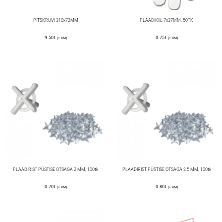
PITSKRUVI 310x72MM
PLAADIKIIL 7x37MM, 50TK
9.50
€
0.75
€
(+ KM)
(+ KM)
PLAADIRIST PÜSTISE OTSAGA 2 MM, 100tk
PLAADIRIST PÜSTISE OTSAGA 2.5 MM, 100tk
0.70
€
0.80
€
(+ KM)
(+ KM)