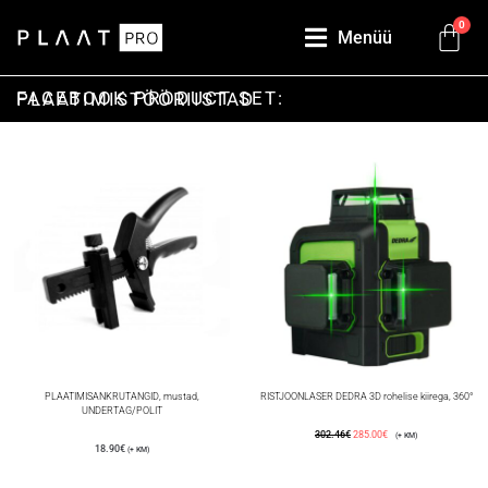
0
Menüü
FACEBOOK PRODUCT SET: PLAATIMISTÖÖRIISTAD
PLAATIMISANKRUTANGID, mustad,
RISTJOONLASER DEDRA 3D rohelise kiirega, 360°
UNDERTAG/POLIT
302.46
€
285.00
€
(+ KM)
18.90
€
(+ KM)