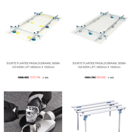
SUURTE PLAATIDE PAIGALDUSRAAM, SIGMA
SUURTE PLAATIDE PAIGALDUSRAAM, SIGMA
1A5 KERA-LIFT 3400mm X 1600mm
1A6 KERA-LIFT, 3400mm X 1600mm
1868.85
€
1572.79
€
1064.76
€
939.00
€
(+ KM)
(+ KM)