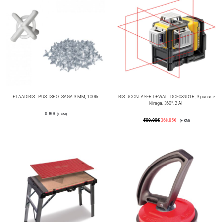
PLAADIRIST PÜSTISE OTSAGA 3 MM, 100tk
RISTJOONLASER DEWALT DCE089D1R, 3 punase
kiirega, 360°, 2 AH
0.80
€
(+ KM)
500.00
€
368.85
€
(+ KM)