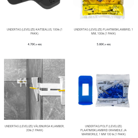
UNDERTAG (LEVELIZE) KAITSEALUS, 100tk (1
UNDERTAG (LEVELIZE) PLAATIMISKLAMBRID, 1
PAKK)
MM, 100tk (1 PAKK)
4.70
€
5.80
€
(+ KM)
(+ KM)
UNDERTAG (LEVELIZE) VÄLISNURGA KLAMBER,
UNDERTAG/POLIT (LEVELIZE)
20tk (1 PAKK)
PLAATIMISKLAMBRID GRANIIDILE JA
MARMORILE, 1 MM 100 tk (1 PAKK)