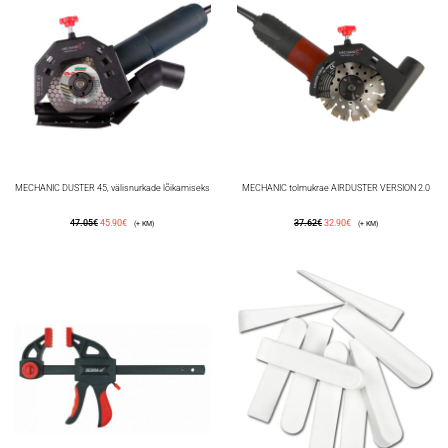
MECHANIC DUSTER 45, välisnurkade lõikamiseks
MECHANIC tolmukrae AIRDUSTER VERSION 2.0
47.05
€
45.90
€
37.62
€
32.90
€
(+ KM)
(+ KM)