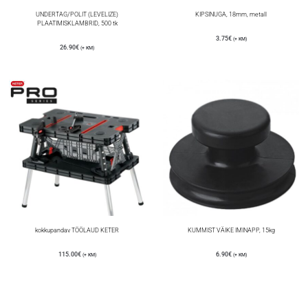
UNDERTAG/POLIT (LEVELIZE)
KIPSINUGA, 18mm, metall
PLAATIMISKLAMBRID, 500 tk
3.75
€
(+ KM)
26.90
€
(+ KM)
kokkupandav TÖÖLAUD KETER
KUMMIST VÄIKE IMINAPP, 15kg
115.00
€
6.90
€
(+ KM)
(+ KM)