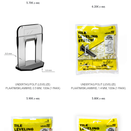
5.70
€
(+ KM)
6.20
€
(+ KM)
UNDERTAG/POLIT (LEVELIZE)
UNDERTAG/POLIT (LEVELIZE)
PLAATIMISKLAMBRID, 0.5 MM, 100tk (1 PAKK)
PLAATIMISKLAMBRID, 1.4 MM, 100tk (1 PAKK)
5.90
€
5.80
€
(+ KM)
(+ KM)