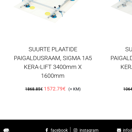
SUURTE PLAATIDE
SU
PAIGALDUSRAAM, SIGMA 1A5
PAIGAL
KERA-LIFT 3400mm X
KER
1600mm
1572.79
€
1868.85
€
(+ KM)
1064
facebook
instagram
info