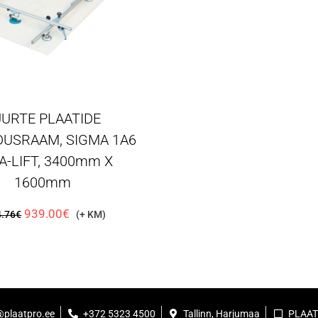
URTE PLAATIDE
DUSRAAM, SIGMA 1A6
A-LIFT, 3400mm X
1600mm
939.00
€
.76
€
(+ KM)
@plaatpro.ee
+372 5323 4500
Tallinn, Harjumaa
PLAAT