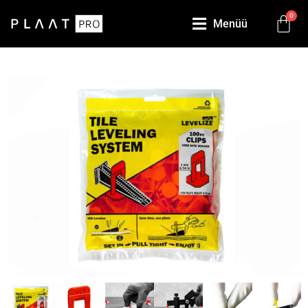
0
Menüü