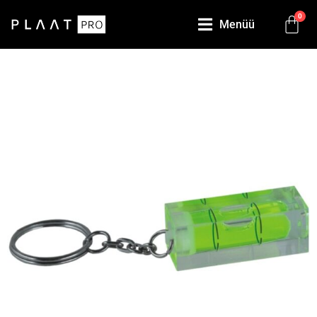
0
Menüü