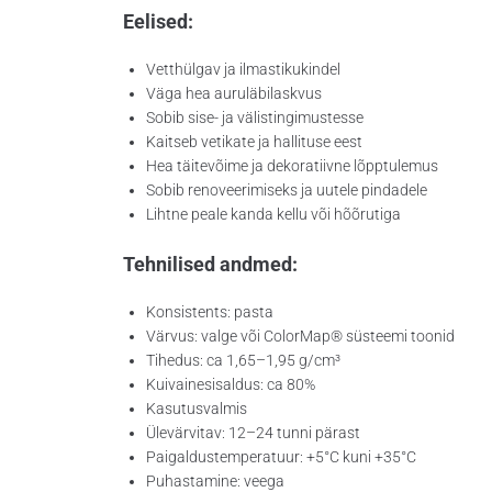
Eelised:
Vetthülgav ja ilmastikukindel
Väga hea auruläbilaskvus
Sobib sise- ja välistingimustesse
Kaitseb vetikate ja hallituse eest
Hea täitevõime ja dekoratiivne lõpptulemus
Sobib renoveerimiseks ja uutele pindadele
Lihtne peale kanda kellu või hõõrutiga
Tehnilised andmed:
Konsistents: pasta
Värvus: valge või ColorMap® süsteemi toonid
Tihedus: ca 1,65–1,95 g/cm³
Kuivainesisaldus: ca 80%
Kasutusvalmis
Ülevärvitav: 12–24 tunni pärast
Paigaldustemperatuur: +5°C kuni +35°C
Puhastamine: veega