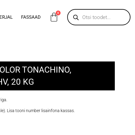
0
ERJAL
FASSAAD
COLOR TONACHINO,
V, 20 KG
iga.
le). Lisa tooni number lisainfona kassas.