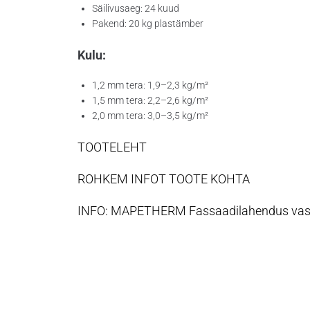
Säilivusaeg: 24 kuud
Pakend: 20 kg plastämber
Kulu:
1,2 mm tera: 1,9–2,3 kg/m²
1,5 mm tera: 2,2–2,6 kg/m²
2,0 mm tera: 3,0–3,5 kg/m²
TOOTELEHT
ROHKEM INFOT TOOTE KOHTA
INFO: MAPETHERM Fassaadilahendus vasta