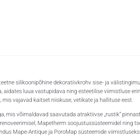
e silikoonipõhine dekoratiivkrohv sise- ja välistingimu
, aidates luua vastupidava ning esteetilise viimistluse e
, mis vajavad kaitset niiskuse, vetikate ja hallituse eest.
ga, mis võimaldavad saavutada atraktiivse „rustik” pin
enoveerimisel, Mapetherm soojustussüsteemidel ning tse
hendus Mape-Antique ja PoroMap süsteemide viimistluseks