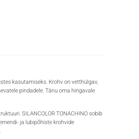
stes kasutamiseks. Krohv on vetthülgav,
rinevatele pindadele. Tänu oma hingavale
nastruktuuri. SILANCOLOR TONACHINO sobib
mendi- ja lubipõhiste krohvide
.