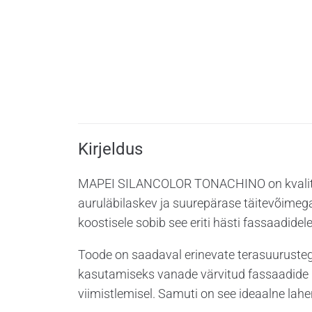
Kirjeldus
Lisainfo
Kirjeldus
MAPEI SILANCOLOR TONACHINO on kvaliteetn
auruläbilaskev ja suurepärase täitevõimega
koostisele sobib see eriti hästi fassaadidele
Toode on saadaval erinevate terasuuruste
kasutamiseks vanade värvitud fassaadide r
viimistlemisel. Samuti on see ideaalne la