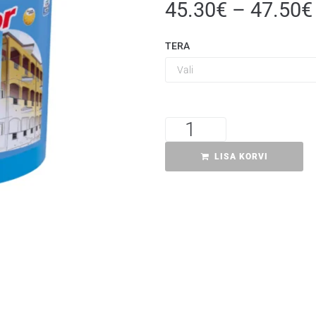
45.30
€
–
47.50
€
TERA
LISA KORVI