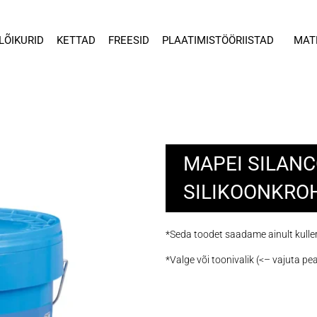
LÕIKURID
KETTAD
FREESID
PLAATIMISTÖÖRIISTAD
MAT
MAPEI SILAN
SILIKOONKROH
*Seda toodet saadame ainult kuller
*Valge või
toonivalik
(<– vajuta pea