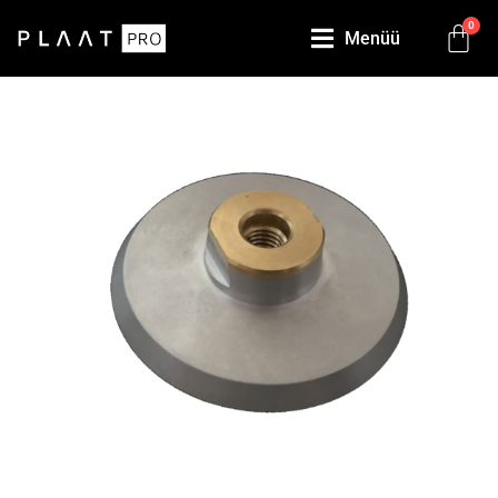
0
Menüü