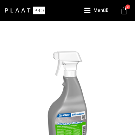
0
Menüü