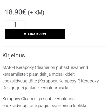
18.90
€
(+ KM)
Kirjeldus
LISA KORVI
Lisainfo
Kirjeldus
MAPEI Kerapoxy Cleaner on puhastusvahend
keraamilistelt plaatidelt ja mosaiikidelt
epoksiidvuugitäite (Kerapoxy, Kerapoxy P, Kerapoxy
Design, jne) jääkide eemaldamiseks.
Kerapoxy Cleaner’iga saab eemaldada
epoksiidvuugitäite jäägid peale pinna lõplikku