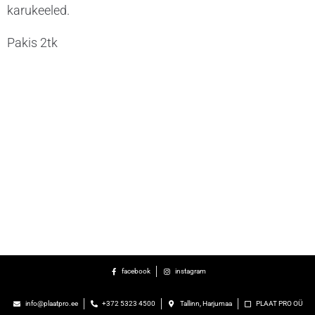
karukeeled.
Pakis 2tk
facebook
instagram
info@plaatpro.ee
+372 5323 4500
Tallinn, Harjumaa
PLAAT PRO OÜ