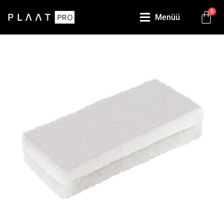
0
Menüü