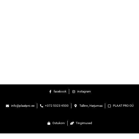
facebook
instagram
info@plaatpro.ee
+372 5323 4500
Tallinn, Harjumaa
PLAAT PRO OÜ
Ostukorv
Tingimused